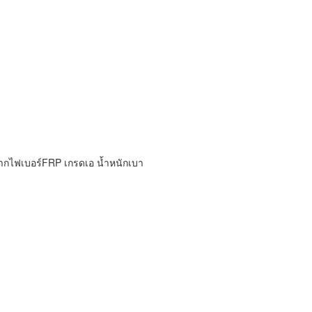
จากไฟเบอร์FRP เกรดเอ น้ำหนักเบา